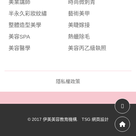
美業講師
時尚微刺青
半永久彩妝紋繡
藝術美甲
整體造型美學
美睫嫁接
美容SPA
熱蠟除毛
美容醫學
美容丙乙級執照
隱私權政策
© 2017 伊美美容教育機構. TSG
網頁設計