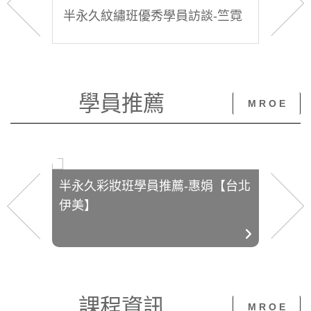
-嫚妮
半永久紋繡班優秀學員訪談-竺霓
半永
學員推薦
M R O E
麗【台北
半永久彩妝班學員推薦-惠娟【台北
半永久
伊美】
伊美】
課程資訊
M R O E