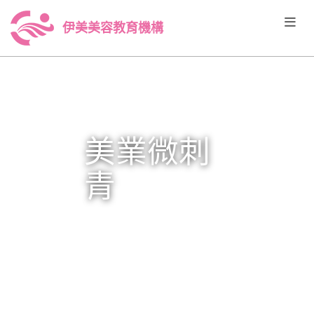
伊美美容教育機構
美業微刺
青