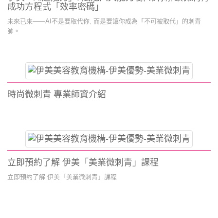
成功方程式「效率密碼」
未來已來——AI不是要取代你, 而是要讓你成為「不可被取代」的刺青
師。
時尚微刺青 專業師資介紹
立即預約了解 伊美「美業微刺青」課程
立即預約了解 伊美「美業微刺青」課程