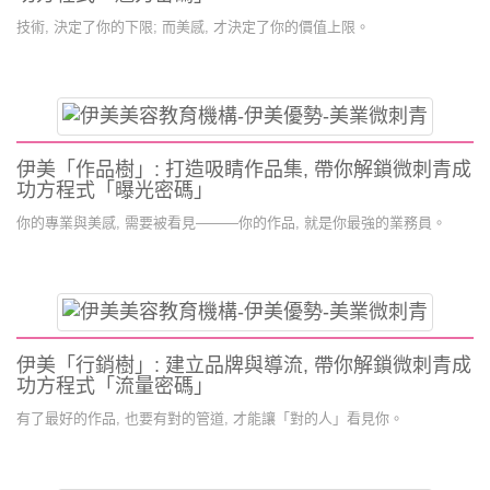
技術, 決定了你的下限; 而美感, 才決定了你的價值上限。
伊美「作品樹」: 打造吸睛作品集, 帶你解鎖微刺青成
功方程式「曝光密碼」
你的專業與美感, 需要被看見———你的作品, 就是你最強的業務員。
伊美「行銷樹」: 建立品牌與導流, 帶你解鎖微刺青成
功方程式「流量密碼」
有了最好的作品, 也要有對的管道, 才能讓「對的人」看見你。