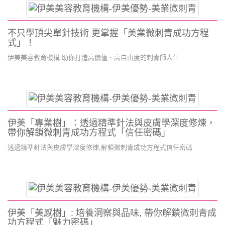
不只學頂尖單針技術 更掌握「美業微刺青成功方程
式」！
伊美美容教育機構 助你打造高價值、高自由度的刺青師人生
伊美「專業樹」：透過精準針法與皮膚學深度修煉，
帶你解鎖微刺青成功方程式「信任密碼」
透過精準針法與皮膚學深度修煉,解鎖微刺青成功方程式信任密碼
伊美「美感樹」: 培養洞察與品味, 帶你解鎖微刺青成
功方程式「魅力密碼」