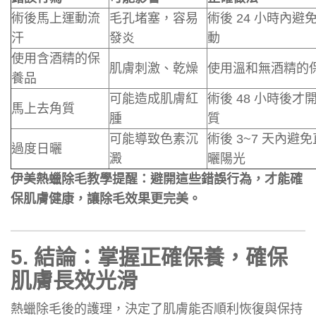
術後馬上運動流
毛孔堵塞，容易
術後 24 小時內避
汗
發炎
動
使用含酒精的保
肌膚刺激、乾燥
使用溫和無酒精的
養品
可能造成肌膚紅
術後 48 小時後才
馬上去角質
腫
質
可能導致色素沉
術後 3~7 天內避
過度日曬
澱
曬陽光
伊美熱蠟除毛教學提醒：避開這些錯誤行為，才能確
保肌膚健康，讓除毛效果更完美。
5.
結論：掌握正確保養，確保
肌膚長效光滑
熱蠟除毛後的護理，決定了肌膚能否順利恢復與保持