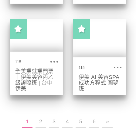
業，立即預約免
以醫學專業為後
台中規模最大立
費1對1參觀諮
盾，掌握術後修
案機構。4 人小
詢。
復技術。教您如
班手把手教學，
何接下醫美診所
不論是小白入行
無法照顧的高端
還是專業人士進
客群。4 人小班
階，伊美助您掌
細膩教學。
握高毛利美學。
115
115
全美業就業門票
｜伊美美容丙乙
伊美 AI 美容SPA
級證照班 | 台中
成功方程式 圓夢
伊美
班
中部最大立案補
伊美AI美容SPA
習班，獨家三階
成功方程式圓夢
段獨立進度教
班，台北、台
1
2
3
4
5
6
»
學，拒絕混班、
中、高雄均有開
提供履約保證。
課。零基礎到創