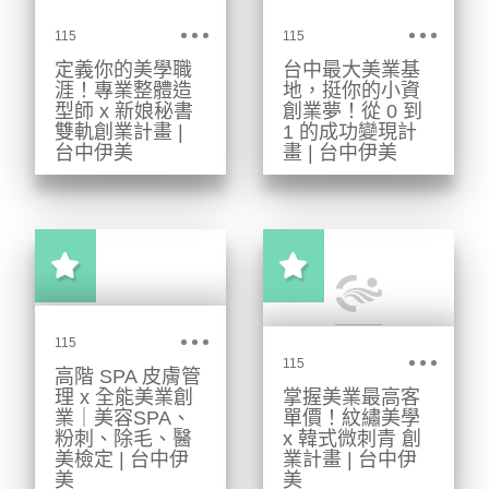
錄取率高達
結合解剖學與色
115
115
90%，提供原場
彩學，擬真傷
定義你的美學職
台中最大美業基
地考照與誠信經
妝、平面與3D立
涯！專業整體造
地，挺你的小資
營承諾。
體塑形、喪屍造
型師 x 新娘秘書
創業夢！從 0 到
雙軌創業計畫 |
1 的成功變現計
型與影視毛髮工
台中伊美
畫 | 台中伊美
藝。零基礎也學
拒絕講解不清
台中最大美業補
得會，雙軌證照
晰、拒絕分段高
習班，政府立案
輔導，翻倍你的
收費。在全台中
滿班上課真實環
造型接案價值！
最大造型基地，
境！提供美甲、
讓妝髮實力轉化
美睫、紋繡、美
為變現品牌力。
容丙乙級、美容
115
115
醫學等全方位美
高階 SPA 皮膚管
理 x 全能美業創
掌握美業最高客
業課程。可零卡
業｜美容SPA、
單價！紋繡美學
分期，學完直接
粉刺、除毛、醫
x 韓式微刺青 創
美檢定 | 台中伊
業計畫 | 台中伊
接軌就業與創
美
美