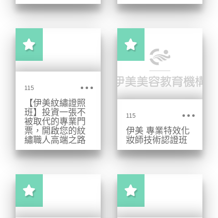
伊美教育美業 AI
基礎實作班，2.5
小時實體實作
課，帶你完成品
牌 AI 設定、提示
詞、GEM／GPTs
115
應用與品牌網站
【伊美紋繡證照
第一版。台北、
班】投資一張不
115
台中、高雄開
被取代的專業門
票，開啟您的紋
伊美 專業特效化
課。
繡職人高端之路
妝師技術認證班
全台唯一政府立
伊美專業特效化
案補習體系輔
妝師技術認證
導！官方授權
班，由獲日本
TNL、TSIA紋繡
ICAM特別獎的
檢定指定單位，
Ariel老師授課。