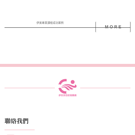
業的系統化美容
美體教學課程，
教授臉部護膚、
伊美專業課程成功案例
M O R E
身體SPA、淋巴
排導、撥筋按
摩、芳療精油、
美容儀器、AI行
銷變現、美容院
經營管理。六大
聯絡我們